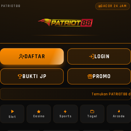
PATRIOT88
GACOR 24 JAM
JACKPOT HARI INI
DAFTAR
LOGIN
BUKTI JP
PROMO
Temukan PATRIOT88 di 
Casino
Sports
Togel
Arcade
Slot