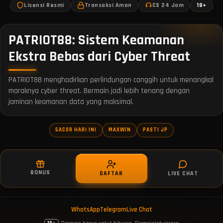
Lisensi Resmi
Transaksi Aman
CS 24 Jam
18+
PATRIOT88: Sistem Keamanan
Ekstra Bebas dari Cyber Threat
PATRIOT88 menghadirkan perlindungan canggih untuk menangkal
maraknya cyber threat. Bermain jadi lebih tenang dengan
jaminan keamanan data yang maksimal.
GACOR HARI INI
MAXWIN
PASTI JP
BONUS
DAFTAR
LIVE CHAT
WhatsApp
Telegram
Live Chat